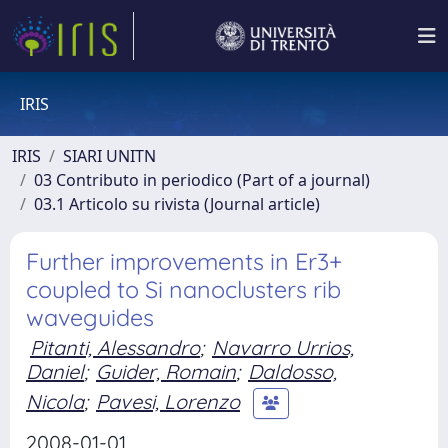
IRIS
IRIS
SIARI UNITN
03 Contributo in periodico (Part of a journal)
03.1 Articolo su rivista (Journal article)
Further improvements in Er3+
coupled to Si nanoclusters rib
waveguides
Pitanti, Alessandro
;
Navarro Urrios,
Daniel
;
Guider, Romain
;
Daldosso,
Nicola
;
Pavesi, Lorenzo
2008-01-01