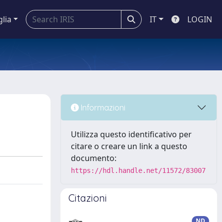
glia
IT
LOGIN
Informazioni
Utilizza questo identificativo per
citare o creare un link a questo
documento:
https://hdl.handle.net/11572/83007
Citazioni
ND