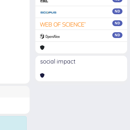
ND
ND
ND
social impact