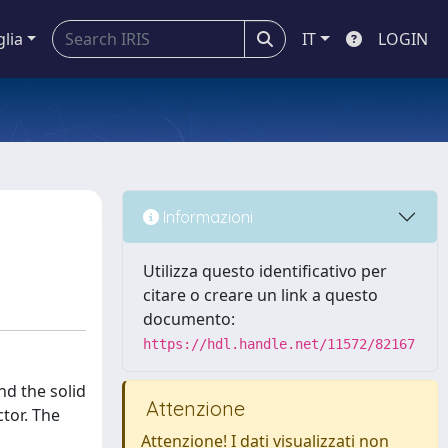
glia
IT
LOGIN
Informazioni
Utilizza questo identificativo per
citare o creare un link a questo
documento:
https://hdl.handle.net/11572/82167
nd the solid
Attenzione
tor. The
Attenzione! I dati visualizzati non