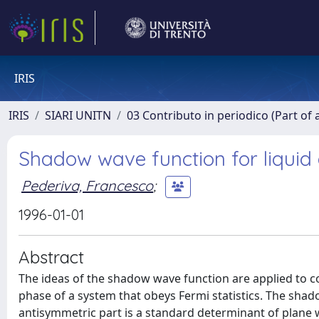
IRIS
IRIS
SIARI UNITN
03 Contributo in periodico (Part of 
Shadow wave function for liquid 
Pederiva, Francesco
;
1996-01-01
Abstract
The ideas of the shadow wave function are applied to con
phase of a system that obeys Fermi statistics. The shad
antisymmetric part is a standard determinant of plane 