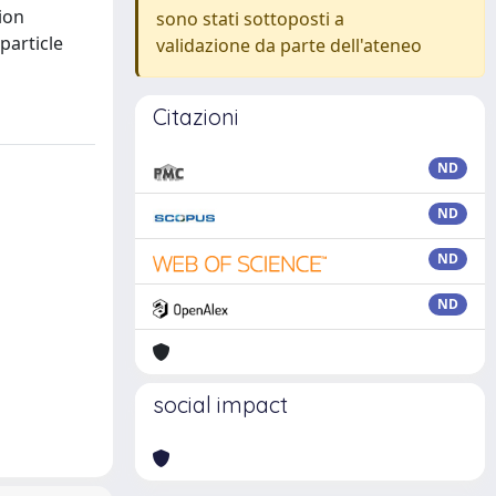
ion
sono stati sottoposti a
particle
validazione da parte dell'ateneo
Citazioni
ND
ND
ND
ND
social impact