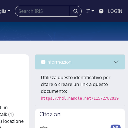
glia
IT
LOGIN
Informazioni
Utilizza questo identificativo per
citare o creare un link a questo
documento:
https://hdl.handle.net/11572/82039
i in
Citazioni
li: (1)
2) locazione
ND