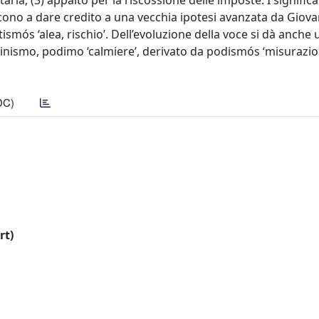
a; (3) appalto per la riscossione delle imposte. I significa
ono a dare credito a una vecchia ipotesi avanzata da Giovan
smós ‘alea, rischio’. Dell’evoluzione della voce si dà anche 
ntinismo, podimo ‘calmiere’, derivato da podismós ‘misurazi
DC)
rt)