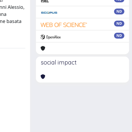
ti
ni Alessio,
ND
una
one basata
ND
ND
social impact