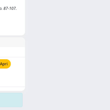
p. 87-107.
Apri