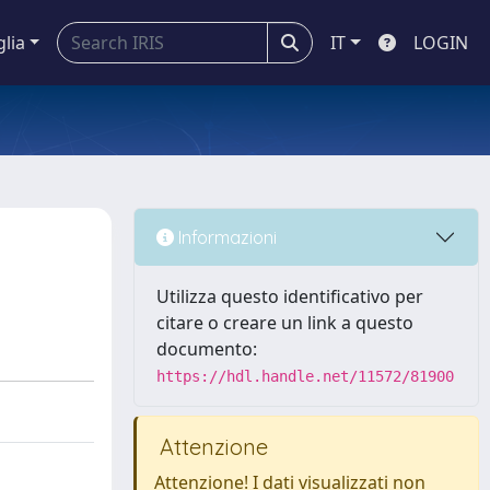
glia
IT
LOGIN
Informazioni
Utilizza questo identificativo per
citare o creare un link a questo
documento:
https://hdl.handle.net/11572/81900
Attenzione
Attenzione! I dati visualizzati non