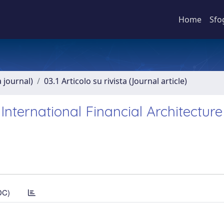
Home
Sfo
a journal)
03.1 Articolo su rivista (Journal article)
nternational Financial Architecture
DC)