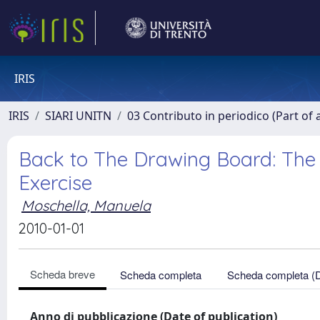
IRIS
IRIS
SIARI UNITN
03 Contributo in periodico (Part of 
Back to The Drawing Board: The I
Exercise
Moschella, Manuela
2010-01-01
Scheda breve
Scheda completa
Scheda completa (
Anno di pubblicazione (Date of publication)