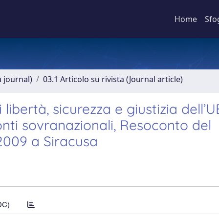
Home
Sfo
a journal)
03.1 Articolo su rivista (Journal article)
libertà, sicurezza e giustizia dell’U
onti sovranazionali, Resoconto del
 2009 a Siracusa
DC)