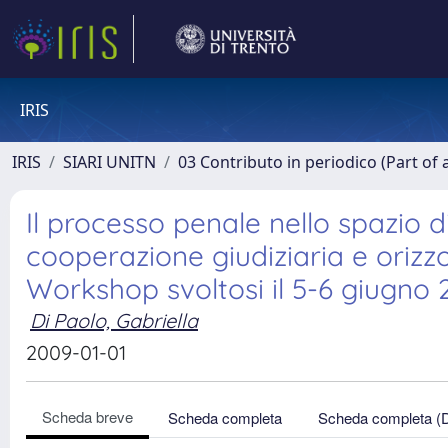
IRIS
IRIS
SIARI UNITN
03 Contributo in periodico (Part of 
Il processo penale nello spazio di 
cooperazione giudiziaria e orizz
Workshop svoltosi il 5-6 giugno
Di Paolo, Gabriella
2009-01-01
Scheda breve
Scheda completa
Scheda completa (