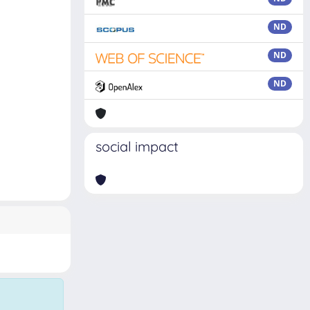
ND
ND
ND
social impact