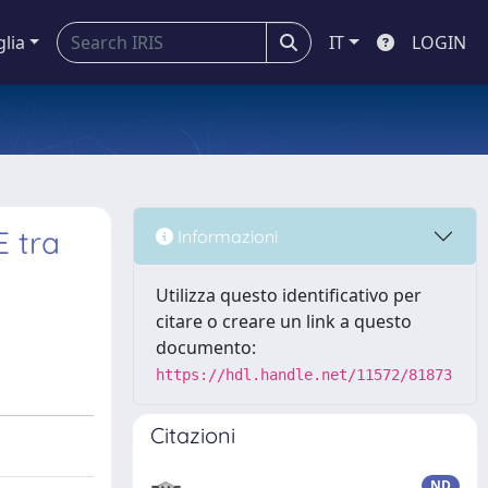
glia
IT
LOGIN
E tra
Informazioni
Utilizza questo identificativo per
citare o creare un link a questo
documento:
https://hdl.handle.net/11572/81873
Citazioni
ND