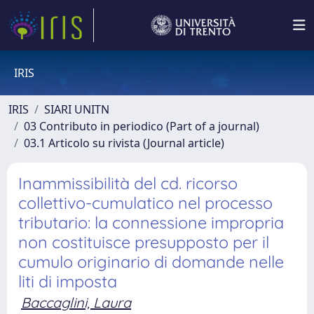
IRIS
IRIS
SIARI UNITN
03 Contributo in periodico (Part of a journal)
03.1 Articolo su rivista (Journal article)
Inammissibilità del cd. ricorso
collettivo-cumulatico nel processo
tributario: la connessione impropria
non costituisce presupposto per il
cumulo originario di domande nelle
liti di imposta
Baccaglini, Laura