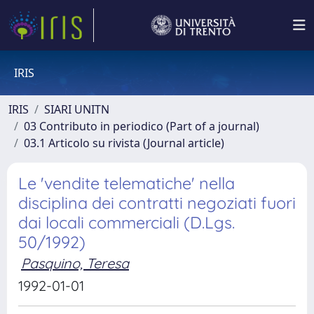
IRIS
IRIS
SIARI UNITN
03 Contributo in periodico (Part of a journal)
03.1 Articolo su rivista (Journal article)
Le 'vendite telematiche' nella
disciplina dei contratti negoziati fuori
dai locali commerciali (D.Lgs.
50/1992)
Pasquino, Teresa
1992-01-01