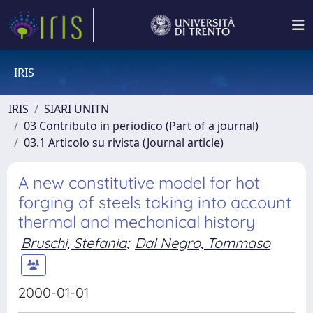
IRIS
IRIS
SIARI UNITN
03 Contributo in periodico (Part of a journal)
03.1 Articolo su rivista (Journal article)
A new constitutive model for hot
forging of steels taking into account
thermal and mechanical history
Bruschi, Stefania
;
Dal Negro, Tommaso
2000-01-01