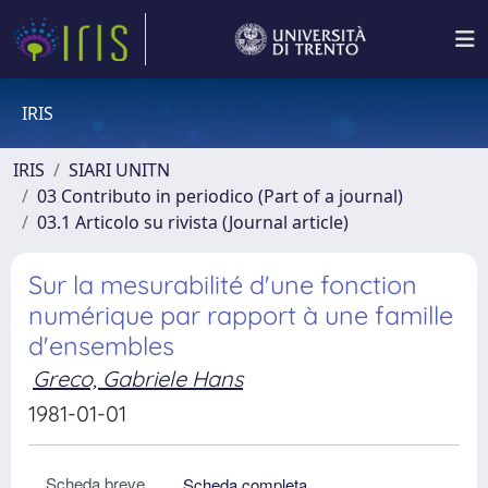
IRIS
IRIS
SIARI UNITN
03 Contributo in periodico (Part of a journal)
03.1 Articolo su rivista (Journal article)
Sur la mesurabilité d'une fonction
numérique par rapport à une famille
d'ensembles
Greco, Gabriele Hans
1981-01-01
Scheda breve
Scheda completa