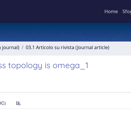
Home
Sfo
a journal)
03.1 Articolo su rivista (Journal article)
oss topology is omega_1
DC)