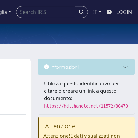
glia
IT
LOGIN
Informazioni
Utilizza questo identificativo per
citare o creare un link a questo
documento:
https://hdl.handle.net/11572/80470
Attenzione
Attenzione! I dati visualizzati non