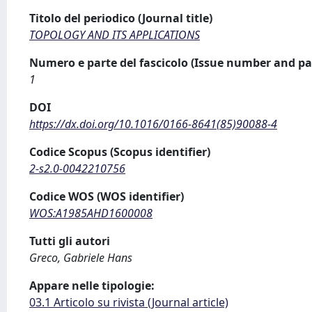
Titolo del periodico (Journal title)
TOPOLOGY AND ITS APPLICATIONS
Numero e parte del fascicolo (Issue number and pa
1
DOI
https://dx.doi.org/10.1016/0166-8641(85)90088-4
Codice Scopus (Scopus identifier)
2-s2.0-0042210756
Codice WOS (WOS identifier)
WOS:A1985AHD1600008
Tutti gli autori
Greco, Gabriele Hans
Appare nelle tipologie:
03.1 Articolo su rivista (Journal article)