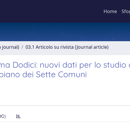
Home
Sfo
a journal)
03.1 Articolo su rivista (Journal article)
Cima Dodici: nuovi dati per lo studio 
piano dei Sette Comuni
DC)