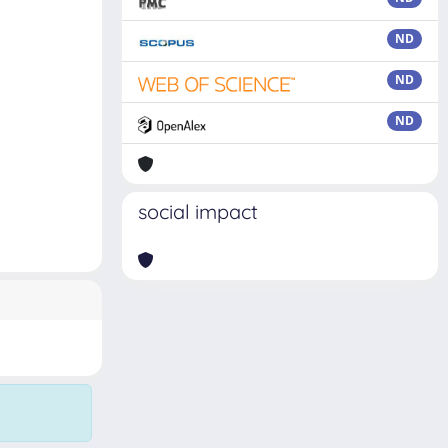
ND
ND
ND
social impact