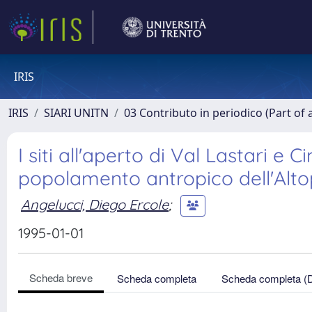
IRIS
IRIS
SIARI UNITN
03 Contributo in periodico (Part of 
I siti all'aperto di Val Lastari e 
popolamento antropico dell'Alto
Angelucci, Diego Ercole
;
1995-01-01
Scheda breve
Scheda completa
Scheda completa (