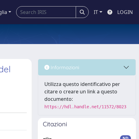
glia
IT
LOGIN
del
Informazioni
Utilizza questo identificativo per
citare o creare un link a questo
documento:
https://hdl.handle.net/11572/8023
Citazioni
ND