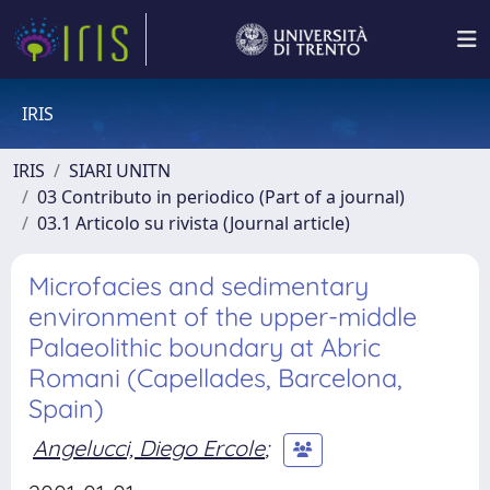
IRIS
IRIS
SIARI UNITN
03 Contributo in periodico (Part of a journal)
03.1 Articolo su rivista (Journal article)
Microfacies and sedimentary
environment of the upper-middle
Palaeolithic boundary at Abric
Romani (Capellades, Barcelona,
Spain)
Angelucci, Diego Ercole
;