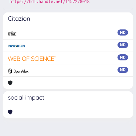
https://hdl.handle.net/11572/8018
Citazioni
ND
ND
ND
ND
social impact