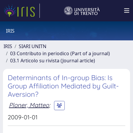
IRIS
IRIS
SIARI UNITN
03 Contributo in periodico (Part of a journal)
03.1 Articolo su rivista (Journal article)
Determinants of In-group Bias: Is
Group Affiliation Mediated by Guilt-
Aversion?
Ploner, Matteo
;
2009-01-01