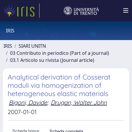
IRIS
IRIS
SIARI UNITN
03 Contributo in periodico (Part of a journal)
03.1 Articolo su rivista (Journal article)
Analytical derivation of Cosserat
moduli via homogenization of
heterogeneous elastic materials
Bigoni, Davide
;
Drugan, Walter John
2007-01-01
Scheda breve
Scheda completa