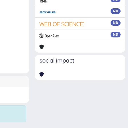
ND
ND
ND
social impact