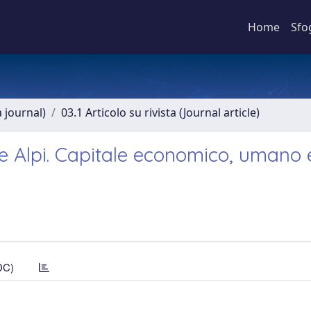
Home
Sfo
a journal)
03.1 Articolo su rivista (Journal article)
le Alpi. Capitale economico, umano 
DC)