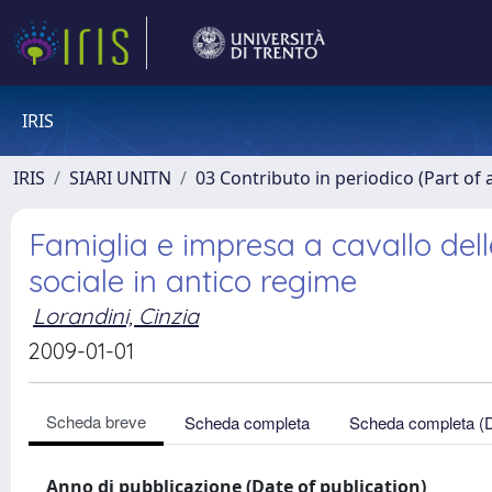
IRIS
IRIS
SIARI UNITN
03 Contributo in periodico (Part of 
Famiglia e impresa a cavallo del
sociale in antico regime
Lorandini, Cinzia
2009-01-01
Scheda breve
Scheda completa
Scheda completa (
Anno di pubblicazione (Date of publication)