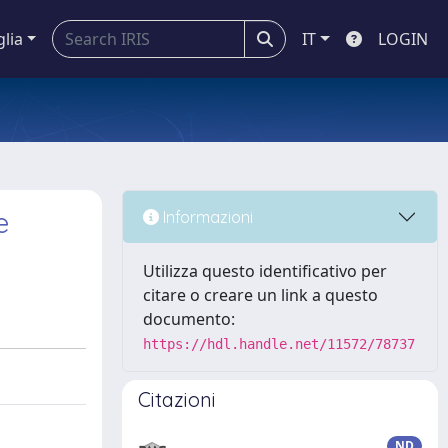
glia
IT
LOGIN
e
Informazioni
Utilizza questo identificativo per
citare o creare un link a questo
documento:
https://hdl.handle.net/11572/78737
Citazioni
ND