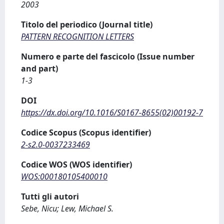
2003
Titolo del periodico (Journal title)
PATTERN RECOGNITION LETTERS
Numero e parte del fascicolo (Issue number
and part)
1-3
DOI
https://dx.doi.org/10.1016/S0167-8655(02)00192-7
Codice Scopus (Scopus identifier)
2-s2.0-0037233469
Codice WOS (WOS identifier)
WOS:000180105400010
Tutti gli autori
Sebe, Nicu; Lew, Michael S.