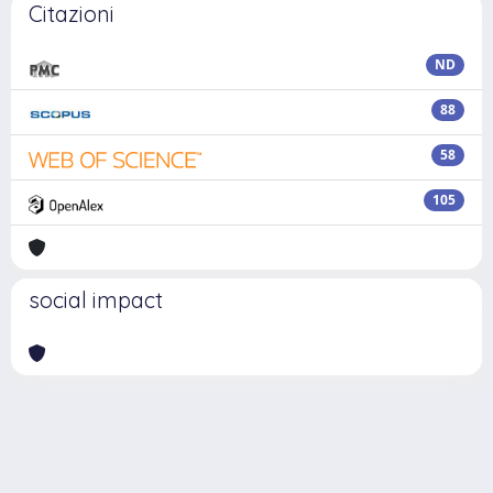
Citazioni
ND
88
58
105
social impact
Powered by
IRIS
-
about IRIS
-