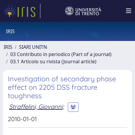
IRIS
IRIS
SIARI UNITN
03 Contributo in periodico (Part of a journal)
03.1 Articolo su rivista (Journal article)
Investigation of secondary phase
effect on 2205 DSS fracture
toughness
Straffelini, Giovanni
;
2010-01-01