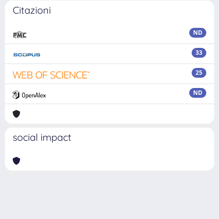
Citazioni
ND
33
25
ND
social impact
Powered by
IRIS
-
about IRIS
-