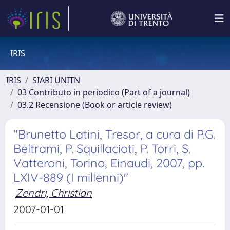
IRIS
IRIS
SIARI UNITN
03 Contributo in periodico (Part of a journal)
03.2 Recensione (Book or article review)
"Brunetto Latini, Tresor, a cura di P.G.
Beltrami, P. Squillacioti, P. Torri, S.
Vatteroni, Torino, Einaudi, 2007, pp.
LXIV-889 (I millenni)"
Zendri, Christian
2007-01-01