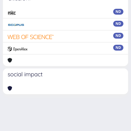
ND
ND
ND
ND
social impact
Powered by
IRIS
-
about IRIS
-
Utilizzo dei cookie
Copyright © 2026