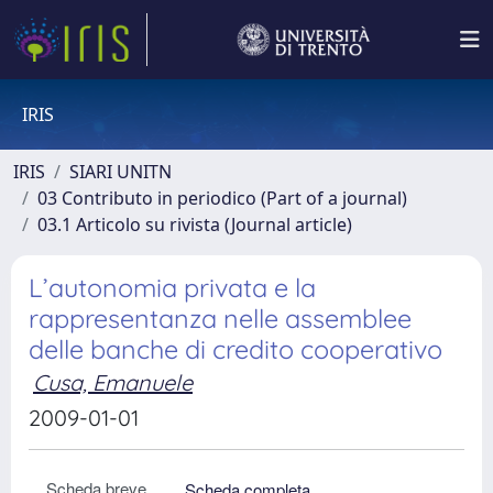
IRIS
IRIS
SIARI UNITN
03 Contributo in periodico (Part of a journal)
03.1 Articolo su rivista (Journal article)
L’autonomia privata e la
rappresentanza nelle assemblee
delle banche di credito cooperativo
Cusa, Emanuele
2009-01-01
Scheda breve
Scheda completa