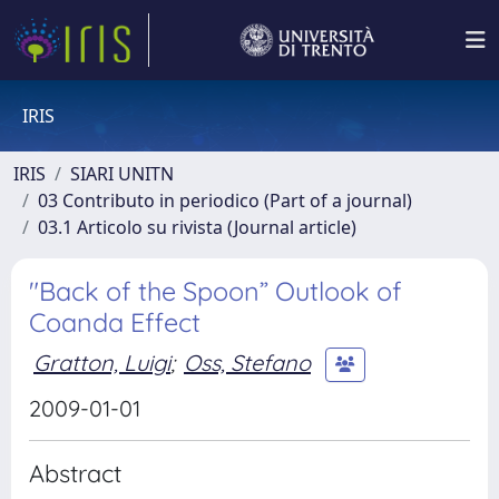
IRIS
IRIS
SIARI UNITN
03 Contributo in periodico (Part of a journal)
03.1 Articolo su rivista (Journal article)
"Back of the Spoon” Outlook of
Coanda Effect
Gratton, Luigi
;
Oss, Stefano
2009-01-01
Abstract