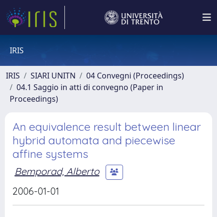
IRIS
IRIS
SIARI UNITN
04 Convegni (Proceedings)
04.1 Saggio in atti di convegno (Paper in
Proceedings)
An equivalence result between linear
hybrid automata and piecewise
affine systems
Bemporad, Alberto
2006-01-01