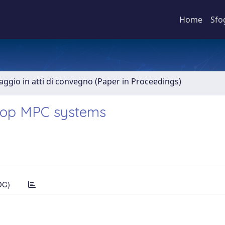
Home
Sfo
aggio in atti di convegno (Paper in Proceedings)
oop MPC systems
DC)