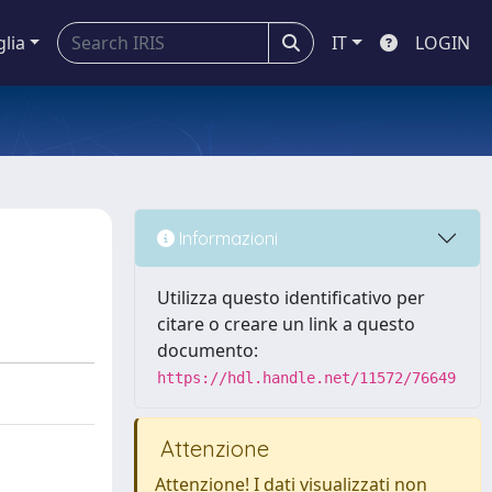
glia
IT
LOGIN
Informazioni
Utilizza questo identificativo per
citare o creare un link a questo
documento:
https://hdl.handle.net/11572/76649
Attenzione
Attenzione! I dati visualizzati non