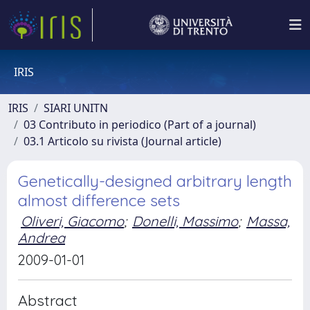
IRIS
IRIS
SIARI UNITN
03 Contributo in periodico (Part of a journal)
03.1 Articolo su rivista (Journal article)
Genetically-designed arbitrary length
almost difference sets
Oliveri, Giacomo
;
Donelli, Massimo
;
Massa,
Andrea
2009-01-01
Abstract