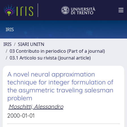
IRIS
IRIS
SIARI UNITN
03 Contributo in periodico (Part of a journal)
03.1 Articolo su rivista (Journal article)
A novel neural approximation
technique for integer formulation of
the asymmetric traveling salesman
problem
Moschitti, Alessandro
2000-01-01