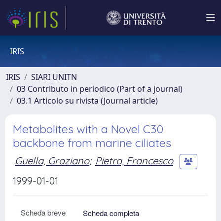
IRIS
IRIS
SIARI UNITN
03 Contributo in periodico (Part of a journal)
03.1 Articolo su rivista (Journal article)
Metabolites with a Novel C30
backbone from marine ciliates
Guella, Graziano
;
Pietra, Francesco
1999-01-01
Scheda breve
Scheda completa