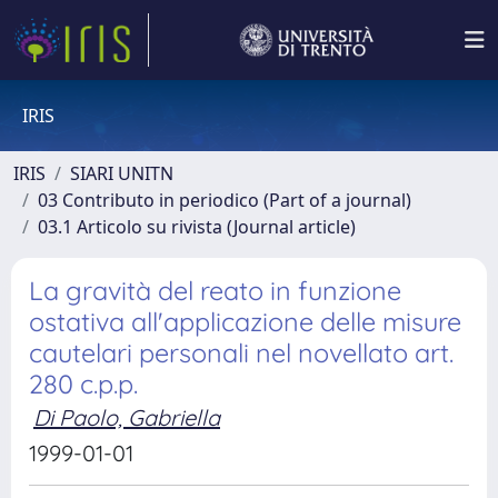
IRIS
IRIS
SIARI UNITN
03 Contributo in periodico (Part of a journal)
03.1 Articolo su rivista (Journal article)
La gravità del reato in funzione
ostativa all'applicazione delle misure
cautelari personali nel novellato art.
280 c.p.p.
Di Paolo, Gabriella
1999-01-01