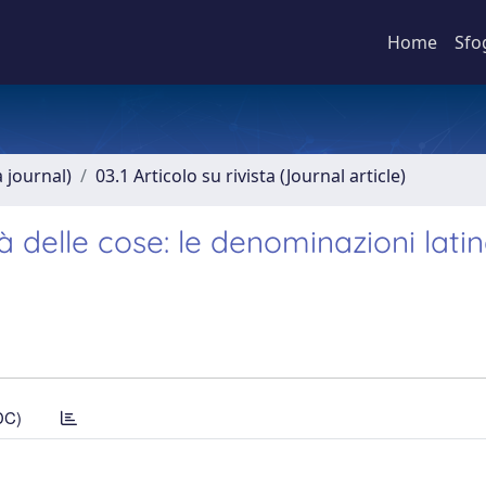
Home
Sfo
a journal)
03.1 Articolo su rivista (Journal article)
età delle cose: le denominazioni lati
DC)