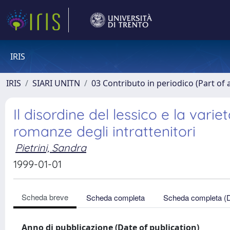
IRIS
IRIS
SIARI UNITN
03 Contributo in periodico (Part of 
Il disordine del lessico e la vari
romanze degli intrattenitori
Pietrini, Sandra
1999-01-01
Scheda breve
Scheda completa
Scheda completa (
Anno di pubblicazione (Date of publication)