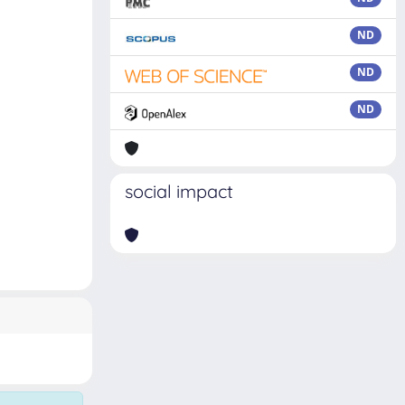
ND
ND
ND
social impact