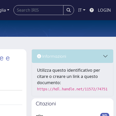
glia
IT
LOGIN
ne e
Informazioni
Utilizza questo identificativo per
citare o creare un link a questo
documento:
https://hdl.handle.net/11572/74751
Citazioni
ND