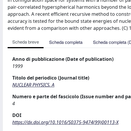
in configuration space for systems with a number of par
pair-correlated hyperspherical harmonics beyond the l
approach. A recent efficient recursive method to constr
accuracy is tested for the bound state energies of nucle
evident from a comparison with other approaches. (C) 19
Scheda breve
Scheda completa
Scheda completa (
Anno di pubblicazione (Date of publication)
1999
Titolo del periodico (Journal title)
NUCLEAR PHYSICS. A
Numero e parte del fascicolo (Issue number and pa
4
DOI
https://dx.doi.org/10.1016/S0375-9474(99)00113-X