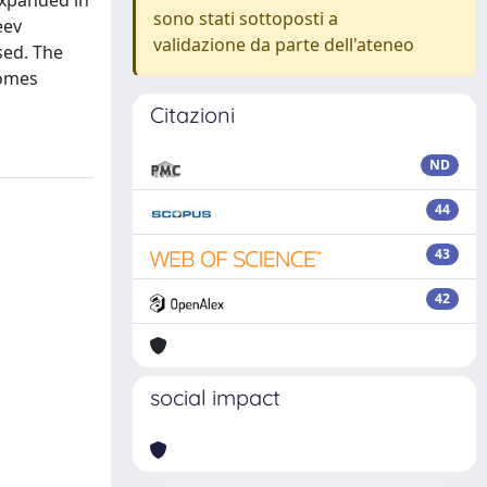
expanded in
sono stati sottoposti a
eev
validazione da parte dell'ateneo
sed. The
comes
Citazioni
ND
44
43
42
social impact