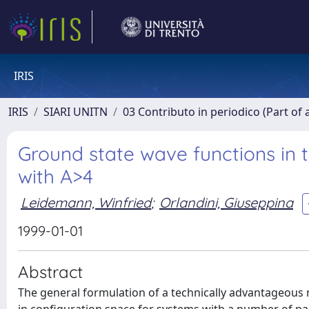
IRIS
IRIS
SIARI UNITN
03 Contributo in periodico (Part of 
Ground state wave functions in t
with A>4
Leidemann, Winfried
;
Orlandini, Giuseppina
1999-01-01
Abstract
The general formulation of a technically advantageous 