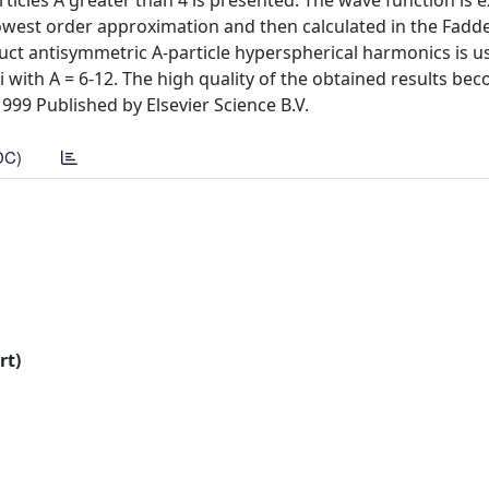
ticles A greater than 4 is presented. The wave function is 
owest order approximation and then calculated in the Fadd
uct antisymmetric A-particle hyperspherical harmonics is u
i with A = 6-12. The high quality of the obtained results be
99 Published by Elsevier Science B.V.
DC)
rt)