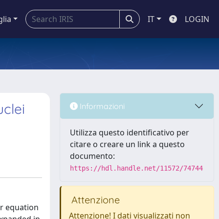
glia
IT
LOGIN
clei
Informazioni
Utilizza questo identificativo per
citare o creare un link a questo
documento:
https://hdl.handle.net/11572/74744
Attenzione
er equation
Attenzione! I dati visualizzati non