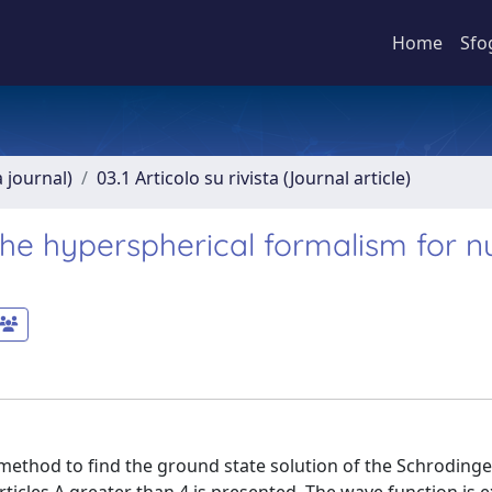
Home
Sfo
a journal)
03.1 Articolo su rivista (Journal article)
he hyperspherical formalism for nu
method to find the ground state solution of the Schroding