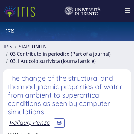
IRIS
IRIS
SIARI UNITN
03 Contributo in periodico (Part of a journal)
03.1 Articolo su rivista (Journal article)
The change of the structural and
thermodynamic properties of water
from ambient to supercritical
conditions as seen by computer
simulations
Vallauri, Renzo