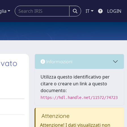
glia
IT
LOGIN
ivato
Informazioni
Utilizza questo identificativo per
citare o creare un link a questo
documento:
https://hdl.handle.net/11572/74723
Attenzione
Attenzione! I dati visualizzati non