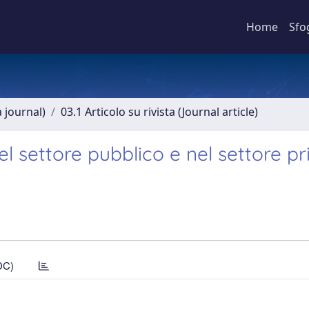
Home
Sfo
a journal)
03.1 Articolo su rivista (Journal article)
l settore pubblico e nel settore pr
DC)