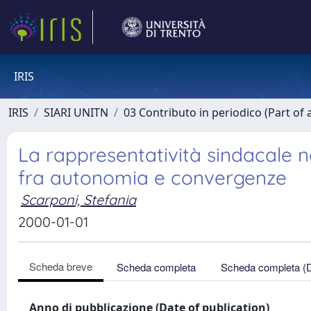
IRIS
IRIS
SIARI UNITN
03 Contributo in periodico (Part of 
La rappresentatività sindacale ne
fra autonomia e convergenze
Scarponi, Stefania
2000-01-01
Scheda breve
Scheda completa
Scheda completa (
Anno di pubblicazione (Date of publication)