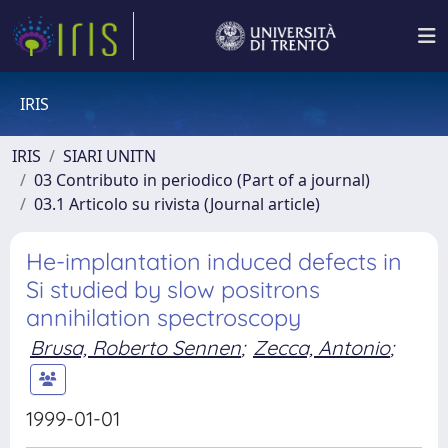
IRIS
IRIS
SIARI UNITN
03 Contributo in periodico (Part of a journal)
03.1 Articolo su rivista (Journal article)
He-implantation induced defects in
Si studied by slow positrons
annihilation spectroscopy
Brusa, Roberto Sennen
;
Zecca, Antonio
;
1999-01-01