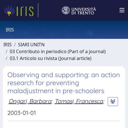
IRIS
IRIS
SIARI UNITN
03 Contributo in periodico (Part of a journal)
03.1 Articolo su rivista (Journal article)
Observing and supporting: an action
research for preventing
maladjustment in pre-schoolers
Ongari, Barbara
;
Tomasi, Francesca
;
2003-01-01