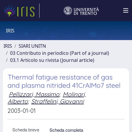
IRIS
IRIS
SIARI UNITN
03 Contributo in periodico (Part of a journal)
03.1 Articolo su rivista (Journal article)
Thermal fatigue resistance of gas
and plasma nitrided 41CrAlMo7 steel
Pellizzari, Massimo
;
Molinari,
Alberto
;
Straffelini, Giovanni
2003-01-01
Scheda breve
Scheda completa