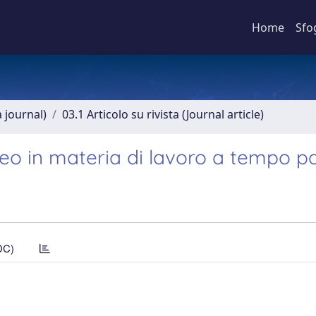
Home
Sfo
a journal)
03.1 Articolo su rivista (Journal article)
eo in materia di lavoro a tempo pa
DC)