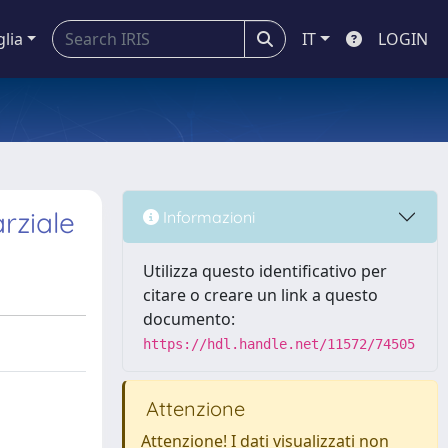
glia
IT
LOGIN
rziale
Informazioni
Utilizza questo identificativo per
citare o creare un link a questo
documento:
https://hdl.handle.net/11572/74505
Attenzione
Attenzione! I dati visualizzati non