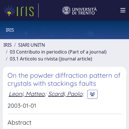
IRIS
IRIS
SIARI UNITN
03 Contributo in periodico (Part of a journal)
03.1 Articolo su rivista (Journal article)
On the powder diffraction pattern of
crystals with stackings faults
Leoni, Matteo
;
Scardi, Paolo
;
2003-01-01
Abstract