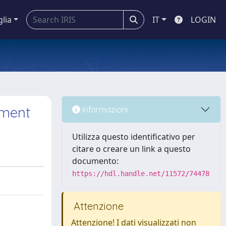
glia
IT
LOGIN
ement
Informazioni
Utilizza questo identificativo per
citare o creare un link a questo
documento:
https://hdl.handle.net/11572/74478
Attenzione
Attenzione! I dati visualizzati non