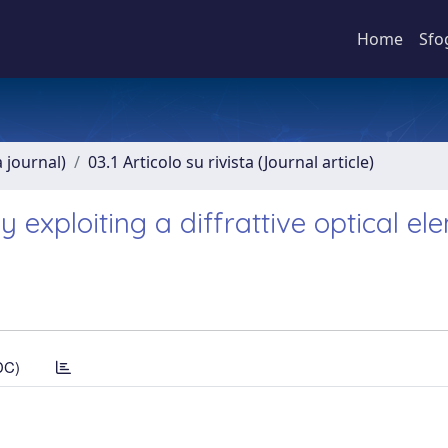
Home
Sfo
a journal)
03.1 Articolo su rivista (Journal article)
 exploiting a diffrattive optical el
DC)