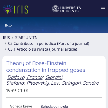
IRIS
IRIS
SIARI UNITN
03 Contributo in periodico (Part of a journal)
03.1 Articolo su rivista (Journal article)
Theory of Bose-Einstein
condensation in trapped gases
Dalfovo, Franco
;
Giorgini,
Stefano
;
Pitaevskiy, Lev
;
Stringari, Sandro
1999-01-01
Scheda breve
Scheda completa