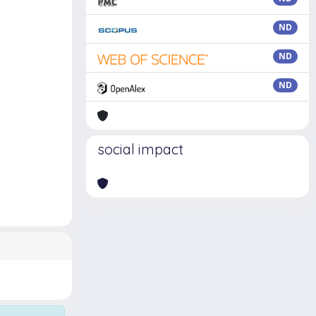
ND
ND
ND
social impact