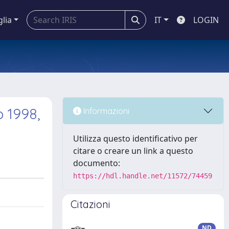
glia
IT
LOGIN
o 1998,
Informazioni
Utilizza questo identificativo per
citare o creare un link a questo
documento:
https://hdl.handle.net/11572/74459
Citazioni
ND