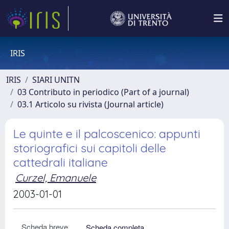
IRIS
IRIS
SIARI UNITN
03 Contributo in periodico (Part of a journal)
03.1 Articolo su rivista (Journal article)
Le quinte e il palcoscenico: appunti
storiografici sui capitoli delle
cattedrali italiane
Curzel, Emanuele
2003-01-01
Scheda breve
Scheda completa