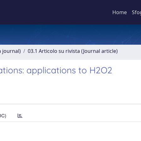
Home
Sfo
a journal)
03.1 Articolo su rivista (Journal article)
ations: applications to H2O2
DC)