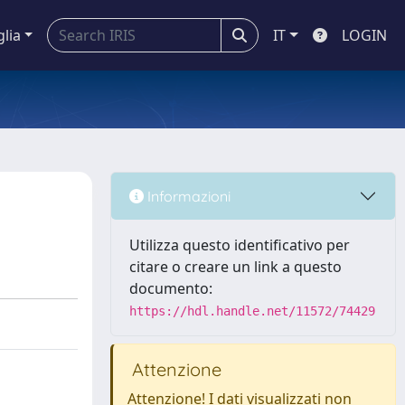
glia
IT
LOGIN
Informazioni
Utilizza questo identificativo per
citare o creare un link a questo
documento:
https://hdl.handle.net/11572/74429
Attenzione
Attenzione! I dati visualizzati non