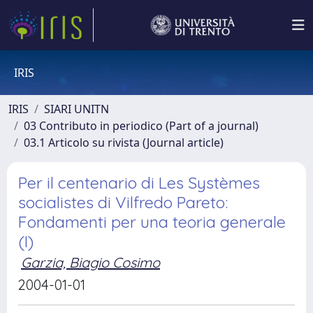
IRIS
IRIS
SIARI UNITN
03 Contributo in periodico (Part of a journal)
03.1 Articolo su rivista (Journal article)
Per il centenario di Les Systèmes
socialistes di Vilfredo Pareto:
Fondamenti per una teoria generale
(I)
Garzia, Biagio Cosimo
2004-01-01