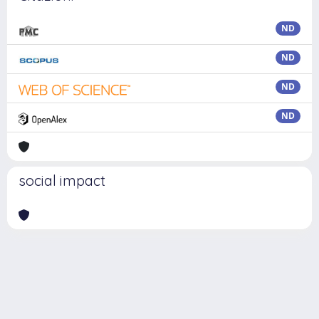
ND
ND
ND
ND
social impact
Powered by
IRIS
-
about IRIS
-
Utilizzo dei cookie
Copyright © 2026