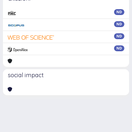
ND
ND
ND
ND
social impact
Powered by
IRIS
-
about IRIS
-
Utilizzo dei cookie
Copyright © 2026