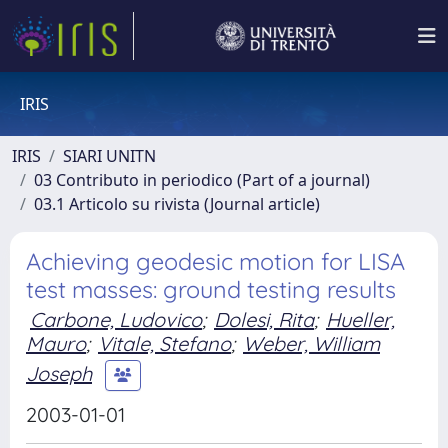
IRIS
IRIS
SIARI UNITN
03 Contributo in periodico (Part of a journal)
03.1 Articolo su rivista (Journal article)
Achieving geodesic motion for LISA
test masses: ground testing results
Carbone, Ludovico
;
Dolesi, Rita
;
Hueller,
Mauro
;
Vitale, Stefano
;
Weber, William
Joseph
2003-01-01