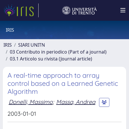
IRIS
IRIS
SIARI UNITN
03 Contributo in periodico (Part of a journal)
03.1 Articolo su rivista (Journal article)
A real-time approach to array
control based on a Learned Genetic
Algorithm
Donelli, Massimo
;
Massa, Andrea
2003-01-01