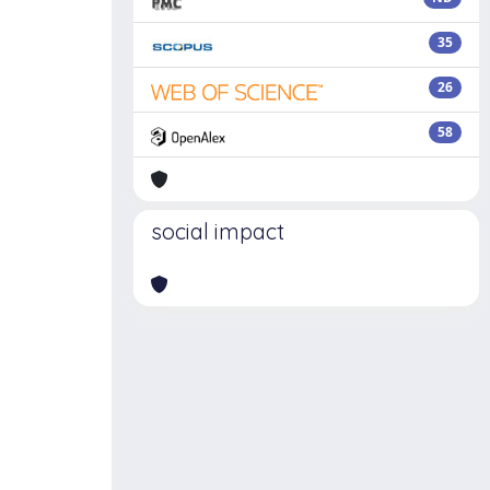
35
26
58
social impact