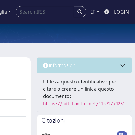
glia
IT
LOGIN
Informazioni
Utilizza questo identificativo per
citare o creare un link a questo
documento:
https://hdl.handle.net/11572/74231
Citazioni
ND