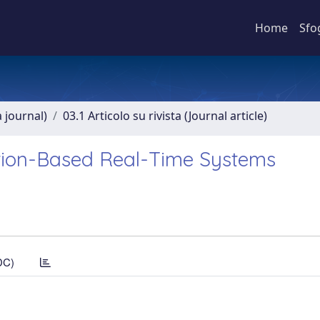
Home
Sfo
a journal)
03.1 Articolo su rivista (Journal article)
ation-Based Real-Time Systems
DC)