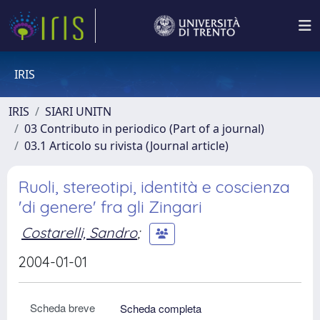
IRIS
IRIS
SIARI UNITN
03 Contributo in periodico (Part of a journal)
03.1 Articolo su rivista (Journal article)
Ruoli, stereotipi, identità e coscienza
'di genere' fra gli Zingari
Costarelli, Sandro
;
2004-01-01
Scheda breve
Scheda completa