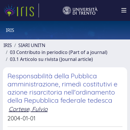
IRIS
IRIS
SIARI UNITN
03 Contributo in periodico (Part of a journal)
03.1 Articolo su rivista (Journal article)
Responsabilità della Pubblica
amministrazione, rimedi costitutivi e
azione risarcitoria nell'ordinamento
della Repubblica federale tedesca
Cortese, Fulvio
2004-01-01