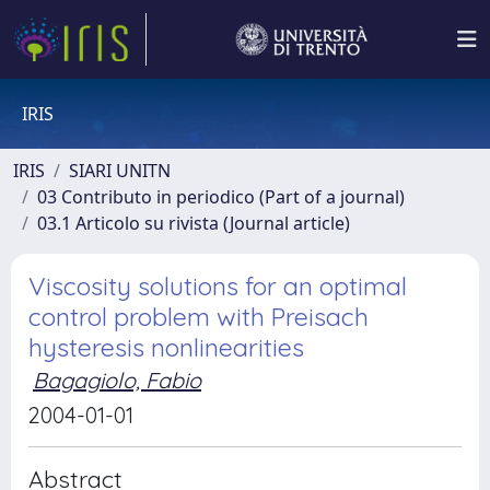
IRIS
IRIS
SIARI UNITN
03 Contributo in periodico (Part of a journal)
03.1 Articolo su rivista (Journal article)
Viscosity solutions for an optimal
control problem with Preisach
hysteresis nonlinearities
Bagagiolo, Fabio
2004-01-01
Abstract