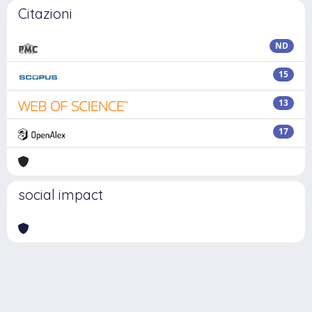
Citazioni
ND
15
13
17
social impact
Powered by
IRIS
-
about IRIS
-