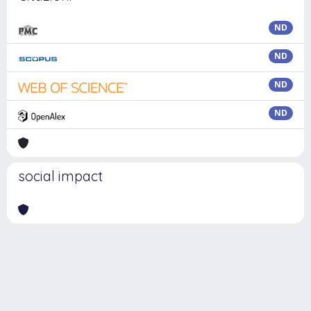
ND
ND
ND
ND
social impact
Powered by
IRIS
-
about IRIS
-
Utilizzo dei cookie
Copyright © 2026