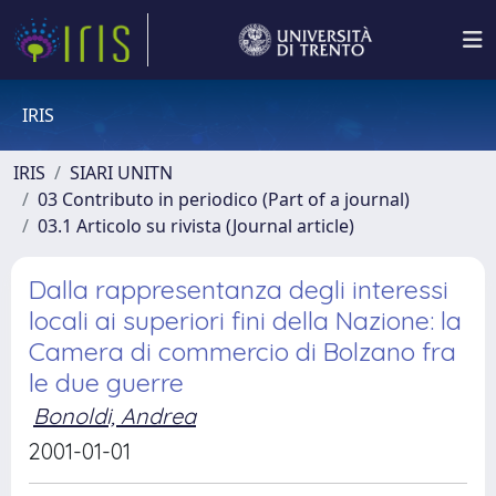
IRIS
IRIS
SIARI UNITN
03 Contributo in periodico (Part of a journal)
03.1 Articolo su rivista (Journal article)
Dalla rappresentanza degli interessi
locali ai superiori fini della Nazione: la
Camera di commercio di Bolzano fra
le due guerre
Bonoldi, Andrea
2001-01-01